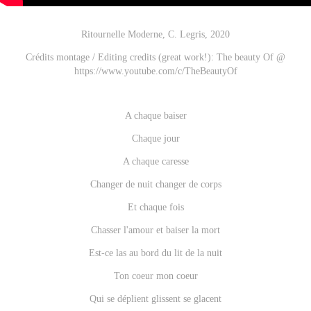
Ritournelle Moderne, C. Legris, 2020
Crédits montage / Editing credits (great work!): The beauty Of @
https://www.youtube.com/c/TheBeautyOf
A chaque baiser
Chaque jour
A chaque caresse
Changer de nuit changer de corps
Et chaque fois
Chasser l'amour et baiser la mort
Est-ce las au bord du lit de la nuit
Ton coeur mon coeur
Qui se déplient glissent se glacent